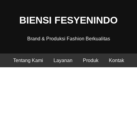
BIENSI FESYENINDO
Brand & Produksi Fashion Berkualitas
Tentang Kami
Layanan
Produk
Kontak
ashion Berkualitas, Produksi Profesion
Menghadirkan desain modern dengan standar produksi terbaik